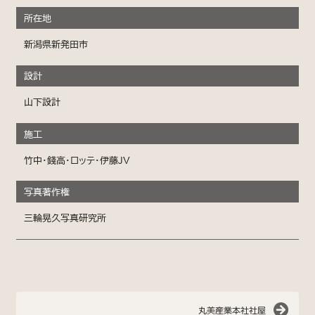
所在地
新潟県新発田市
設計
山下設計
施工
竹中・錢高・ロッテ・伊藤JV
写真著作権
三輪晃久写真研究所
丸美産業本社社屋